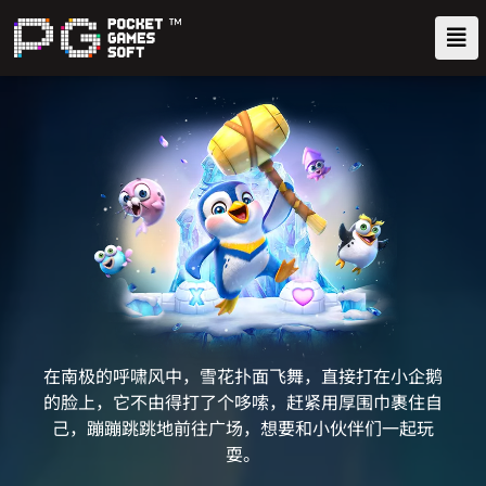
在南极的呼啸风中，雪花扑面飞舞，直接打在小企鹅
的脸上，它不由得打了个哆嗦，赶紧用厚围巾裹住自
己，蹦蹦跳跳地前往广场，想要和小伙伴们一起玩
耍。