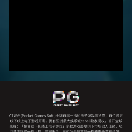
C7娱乐(Pocket Games Soft )全球首屈一指的电子游戏供货商，首位跨足
线下线上电子游戏开发。拥有亚洲最大娱乐城esball独家授权，首开全球
先锋：「整合线下到线上电子游戏」多款游戏屡屡创下市场傲人佳绩，吸
引各方玩家一指上瘾，豪掷千金，已成为全球首屈一指的电子游戏品牌！